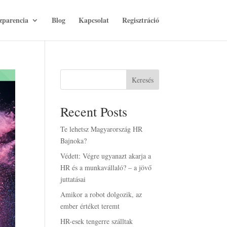
zparencia
Blog
Kapcsolat
Regisztráció
Keresés
Recent Posts
Te lehetsz Magyarország HR
Bajnoka?
Védett: Végre ugyanazt akarja a
HR és a munkavállaló? – a jövő
juttatásai
Amikor a robot dolgozik, az
ember értéket teremt
HR-esek tengerre szálltak