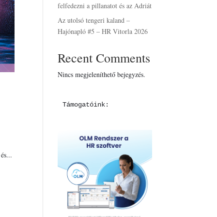
felfedezni a pillanatot és az Adriát
Az utolsó tengeri kaland –
Hajónapló #5 – HR Vitorla 2026
Recent Comments
Nincs megjeleníthető bejegyzés.
Támogatóink:
és...