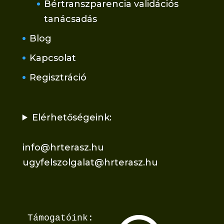
Bértranszparencia validációs
tanácsadás
Blog
Kapcsolat
Regisztráció
Elérhetőségeink:
info@hrterasz.hu
ugyfelszolgalat@hrterasz.hu
Támogatóink: