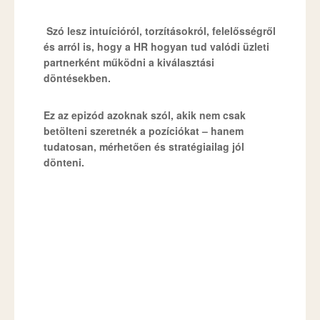
Szó lesz intuícióról, torzításokról, felelősségről
és arról is, hogy a HR hogyan tud valódi üzleti
partnerként működni a kiválasztási
döntésekben.
Ez az epizód azoknak szól, akik nem csak
betölteni szeretnék a pozíciókat – hanem
tudatosan, mérhetően és stratégiailag jól
dönteni.