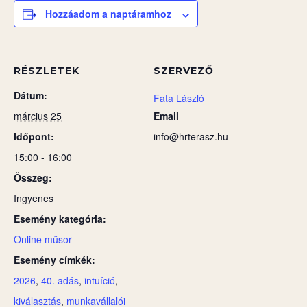
Hozzáadom a naptáramhoz
RÉSZLETEK
SZERVEZŐ
Dátum:
Fata László
március 25
Email
Időpont:
info@hrterasz.hu
15:00 - 16:00
Összeg:
Ingyenes
Esemény kategória:
Online műsor
Esemény címkék:
2026
,
40. adás
,
intuíció
,
kiválasztás
,
munkavállalói