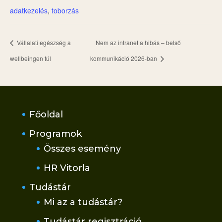
adatkezelés
,
toborzás
Vállalati egészség a
Nem az intranet a hibás – belső
wellbeingen túl
kommunikáció 2026-ban
Főoldal
Programok
Összes esemény
HR Vitorla
Tudástár
Mi az a tudástár?
Tudástár regisztráció