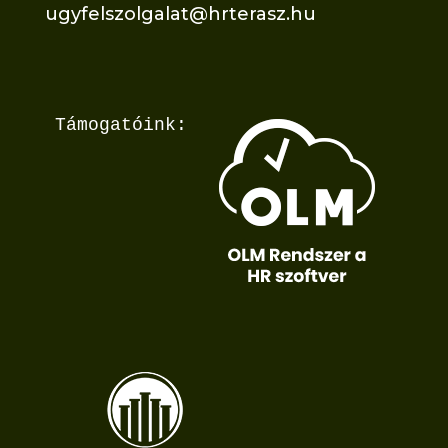
ugyfelszolgalat@hrterasz.hu
Támogatóink: