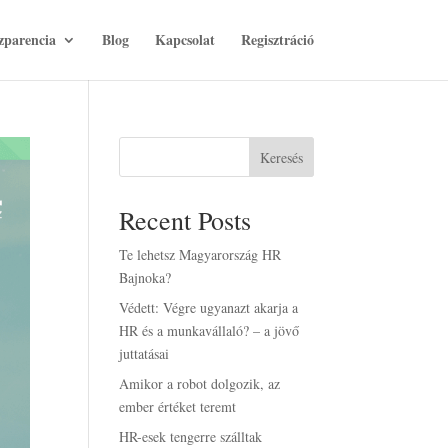
zparencia
Blog
Kapcsolat
Regisztráció
Keresés
Recent Posts
Te lehetsz Magyarország HR
Bajnoka?
Védett: Végre ugyanazt akarja a
HR és a munkavállaló? – a jövő
juttatásai
Amikor a robot dolgozik, az
ember értéket teremt
HR-esek tengerre szálltak