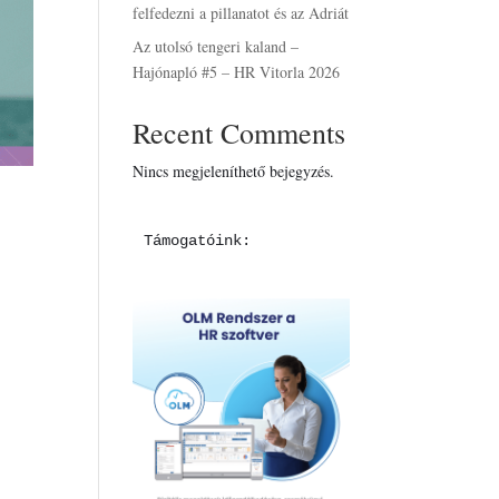
felfedezni a pillanatot és az Adriát
Az utolsó tengeri kaland –
Hajónapló #5 – HR Vitorla 2026
Recent Comments
Nincs megjeleníthető bejegyzés.
Támogatóink: