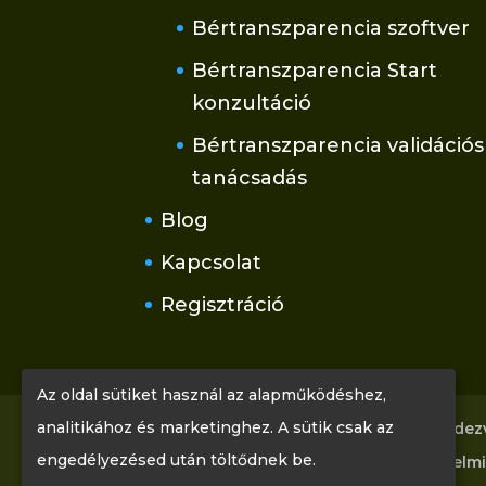
Bértranszparencia szoftver
Bértranszparencia Start
konzultáció
Bértranszparencia validációs
tanácsadás
Blog
Kapcsolat
Regisztráció
Az oldal sütiket használ az alapműködéshez,
analitikához és marketinghez. A sütik csak az
Főoldal
Tudástár
Rólunk
Rendez
engedélyezésed után töltődnek be.
Kapcsolat
Regisztráció
Adatvédelmi