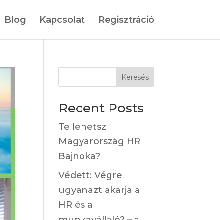
Blog
Kapcsolat
Regisztráció
Keresés
Recent Posts
Te lehetsz
Magyarország HR
Bajnoka?
Védett: Végre
ugyanazt akarja a
HR és a
munkavállaló? – a