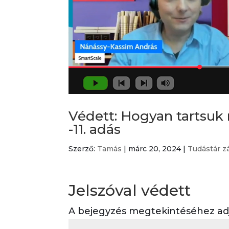
Védett: Hogyan tartsuk
-11. adás
Szerző:
Tamás
|
márc 20, 2024
|
Tudástár z
Jelszóval védett
A bejegyzés megtekintéséhez adja