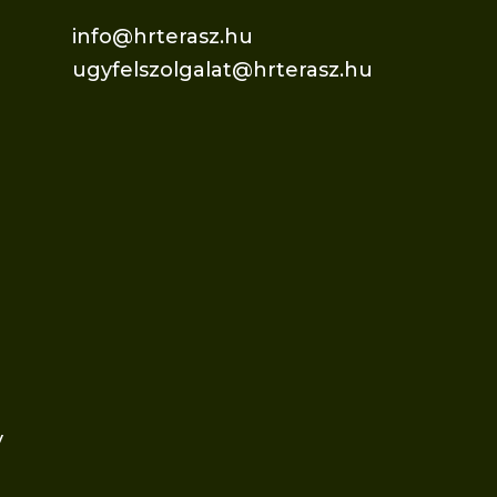
info@hrterasz.hu
ugyfelszolgalat@hrterasz.hu
v