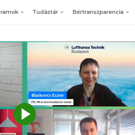
gramok
Tudástár
Bértranszparencia