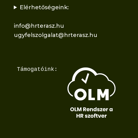
Elérhetőségeink:
info@hrterasz.hu
ugyfelszolgalat@hrterasz.hu
Támogatóink: