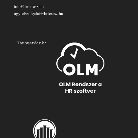
info@hrterasz.hu
ugyfelszolgalat@hrterasz.hu
Támogatóink: