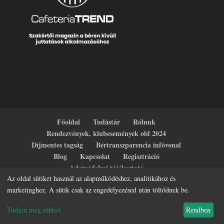
Főoldal
Tudástár
Rólunk
Rendezvények, klubesemények old 2024
Díjmentes tagság
Bértranszparencia infóvonal
Blog
Kapcsolat
Regisztráció
Adatvédelmi tájékoztató
Az oldal sütiket használ az alapműködéshez, analitikához és
marketinghez. A sütik csak az engedélyezésed után töltődnek be.
Tudjon meg többet
Rendben
HR Terasz - Minden jog fenntartva.