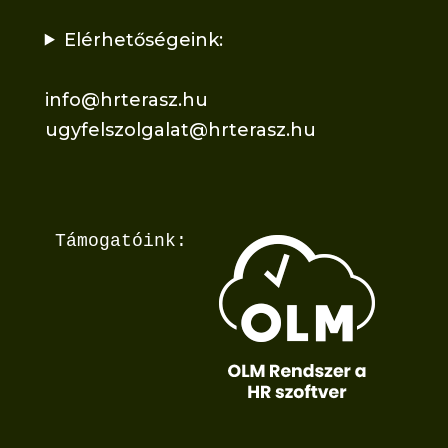
Elérhetőségeink:
info@hrterasz.hu
ugyfelszolgalat@hrterasz.hu
Támogatóink: