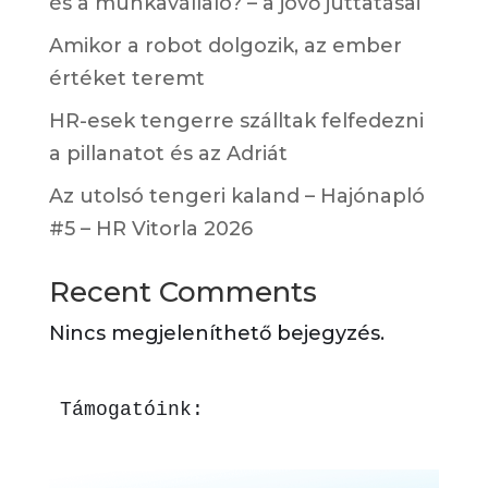
és a munkavállaló? – a jövő juttatásai
Amikor a robot dolgozik, az ember
értéket teremt
HR-esek tengerre szálltak felfedezni
a pillanatot és az Adriát
Az utolsó tengeri kaland – Hajónapló
#5 – HR Vitorla 2026
Recent Comments
Nincs megjeleníthető bejegyzés.
Támogatóink: