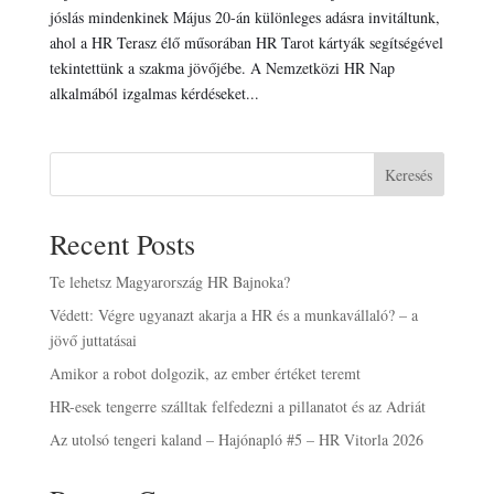
jóslás mindenkinek Május 20-án különleges adásra invitáltunk,
ahol a HR Terasz élő műsorában HR Tarot kártyák segítségével
tekintettünk a szakma jövőjébe. A Nemzetközi HR Nap
alkalmából izgalmas kérdéseket...
Keresés
Recent Posts
Te lehetsz Magyarország HR Bajnoka?
Védett: Végre ugyanazt akarja a HR és a munkavállaló? – a
jövő juttatásai
Amikor a robot dolgozik, az ember értéket teremt
HR-esek tengerre szálltak felfedezni a pillanatot és az Adriát
Az utolsó tengeri kaland – Hajónapló #5 – HR Vitorla 2026