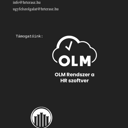
info@hrterasz.hu
ugyfelszolgalat@hrterasz.hu
Támogatóink: