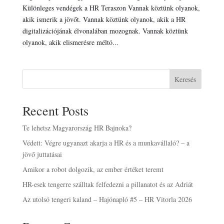
Különleges vendégek a HR Teraszon Vannak köztünk olyanok,
akik ismerik a jövőt. Vannak köztünk olyanok, akik a HR
digitalizációjának élvonalában mozognak. Vannak köztünk
olyanok, akik elismerésre méltó...
Keresés
Recent Posts
Te lehetsz Magyarország HR Bajnoka?
Védett: Végre ugyanazt akarja a HR és a munkavállaló? – a
jövő juttatásai
Amikor a robot dolgozik, az ember értéket teremt
HR-esek tengerre szálltak felfedezni a pillanatot és az Adriát
Az utolsó tengeri kaland – Hajónapló #5 – HR Vitorla 2026