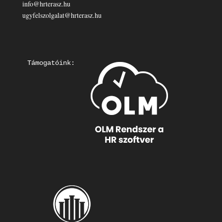
info@hrterasz.hu
ugyfelszolgalat@hrterasz.hu
Támogatóink: