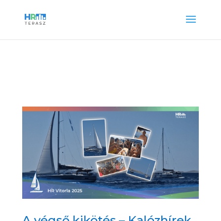
A végső kikötés – Kalózhírek