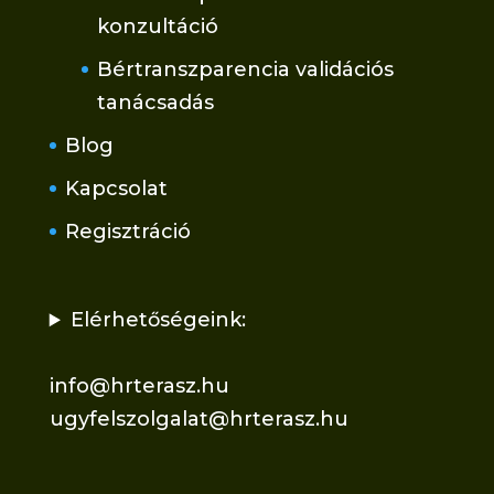
konzultáció
Bértranszparencia validációs
tanácsadás
Blog
Kapcsolat
Regisztráció
Elérhetőségeink:
info@hrterasz.hu
ugyfelszolgalat@hrterasz.hu