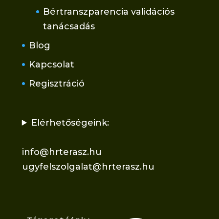
Bértranszparencia validációs
tanácsadás
Blog
Kapcsolat
Regisztráció
Elérhetőségeink:
info@hrterasz.hu
ugyfelszolgalat@hrterasz.hu