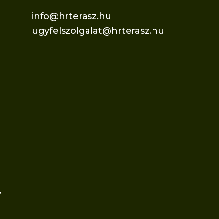
info@hrterasz.hu
ugyfelszolgalat@hrterasz.hu
v