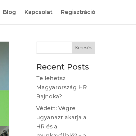
Blog
Kapcsolat
Regisztráció
Keresés
Recent Posts
Te lehetsz
Magyarország HR
Bajnoka?
Védett: Végre
ugyanazt akarja a
HR és a
munkavállaló? – a