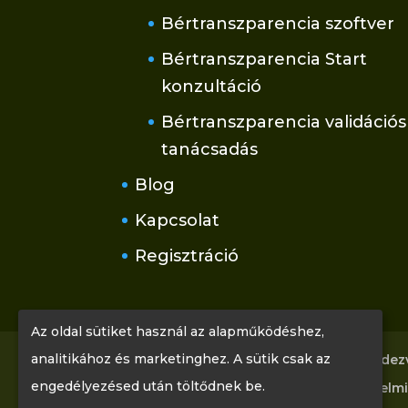
Bértranszparencia szoftver
Bértranszparencia Start
konzultáció
Bértranszparencia validációs
tanácsadás
Blog
Kapcsolat
Regisztráció
Az oldal sütiket használ az alapműködéshez,
analitikához és marketinghez. A sütik csak az
Főoldal
Tudástár
Rólunk
Rendez
engedélyezésed után töltődnek be.
Kapcsolat
Regisztráció
Adatvédelmi