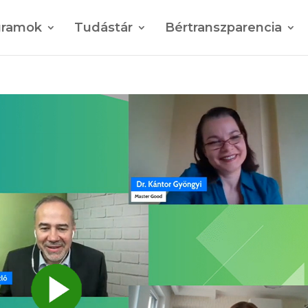
gramok
Tudástár
Bértranszparencia