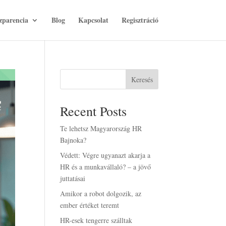
zparencia
Blog
Kapcsolat
Regisztráció
Keresés
Recent Posts
Te lehetsz Magyarország HR
Bajnoka?
Védett: Végre ugyanazt akarja a
HR és a munkavállaló? – a jövő
juttatásai
Amikor a robot dolgozik, az
ember értéket teremt
HR-esek tengerre szálltak