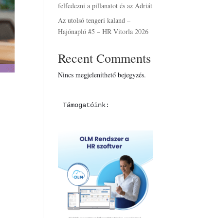
felfedezni a pillanatot és az Adriát
Az utolsó tengeri kaland –
Hajónapló #5 – HR Vitorla 2026
Recent Comments
Nincs megjeleníthető bejegyzés.
Támogatóink: