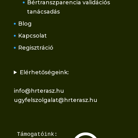
Bértranszparencia validációs
tanácsadás
Blog
Kapcsolat
Regisztráció
Elérhetőségeink:
info@hrterasz.hu
ugyfelszolgalat@hrterasz.hu
Támogatóink: