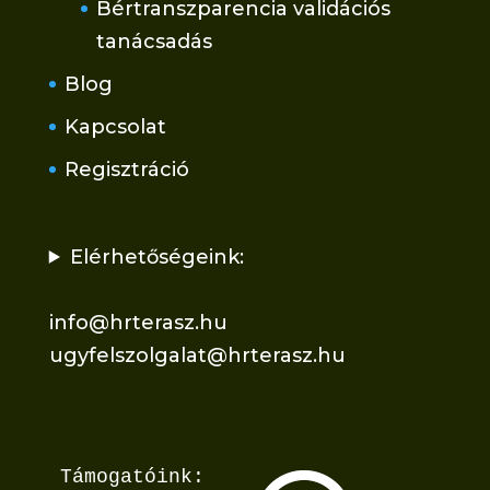
Bértranszparencia validációs
tanácsadás
Blog
Kapcsolat
Regisztráció
Elérhetőségeink:
info@hrterasz.hu
ugyfelszolgalat@hrterasz.hu
Támogatóink: