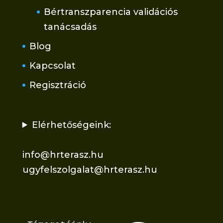
Bértranszparencia validációs
tanácsadás
Blog
Kapcsolat
Regisztráció
Elérhetőségeink:
info@hrterasz.hu
ugyfelszolgalat@hrterasz.hu