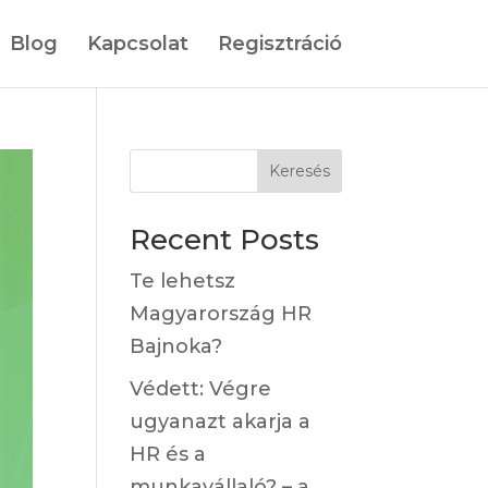
Blog
Kapcsolat
Regisztráció
Keresés
Recent Posts
Te lehetsz
Magyarország HR
Bajnoka?
Védett: Végre
ugyanazt akarja a
HR és a
munkavállaló? – a