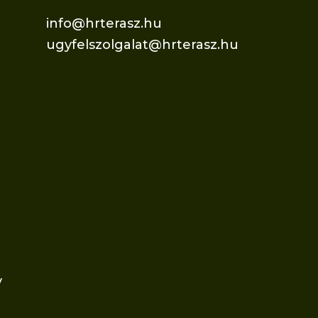
info@hrterasz.hu
ugyfelszolgalat@hrterasz.hu
v