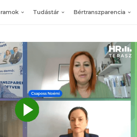
gramok
Tudástár
Bértranszparencia