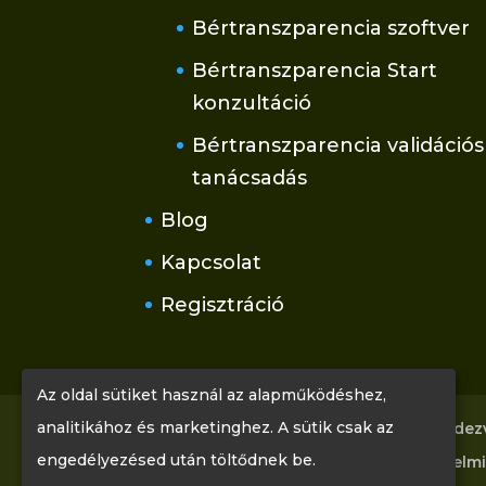
Bértranszparencia szoftver
Bértranszparencia Start
konzultáció
Bértranszparencia validációs
tanácsadás
Blog
Kapcsolat
Regisztráció
Az oldal sütiket használ az alapműködéshez,
analitikához és marketinghez. A sütik csak az
Főoldal
Tudástár
Rólunk
Rendez
engedélyezésed után töltődnek be.
Kapcsolat
Regisztráció
Adatvédelmi