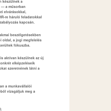
n készülnek a
e — a műsorban
ti elvárásokkal,
HR-re háruló feladatokkal
szabályozás kapcsán.
zakmai beszélgetésekben
 oldal, a jogi megfelelés
 kerültek fókuszba.
is aktívan készülnek az új
onkrét elképzeléseik
okat szeretnének látni a
an a munkavállalói
ből vizsgáljuk meg a
l: