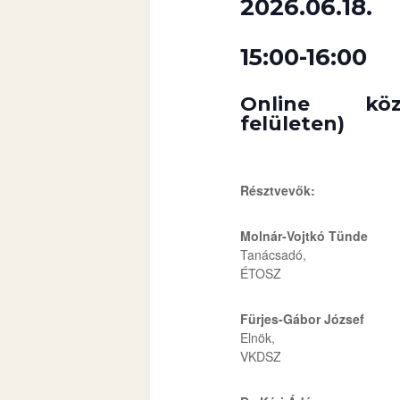
2026.06.18.
15:00-16:00
Online köz
felületen)
Résztvevők:
Molnár-Vojtkó Tünde
Tanácsadó,
ÉTOSZ
Fürjes-Gábor József
Elnök,
VKDSZ