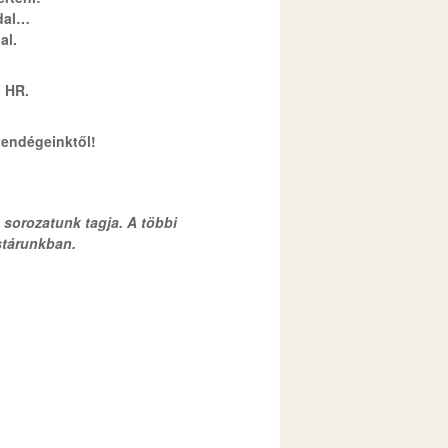
ldal…
dal.
a HR.
vendégeinktől!
 sorozatunk tagja. A többi
stárunkban.