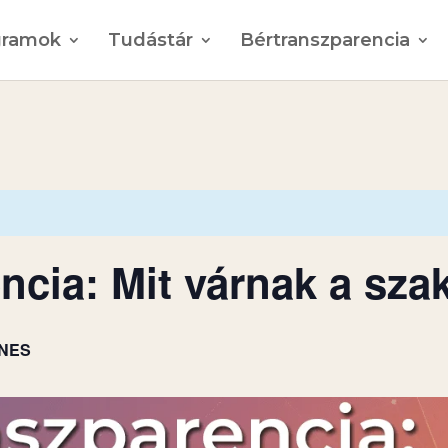
gramok
Tudástár
Bértranszparencia
ncia: Mit várnak a sza
NES