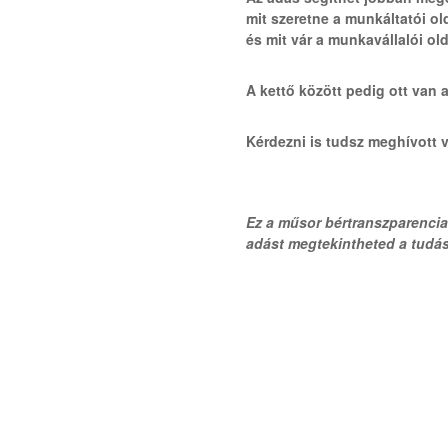
mit szeretne a munkáltatói o
és mit vár a munkavállalói ol
A kettő között pedig ott van 
Kérdezni is tudsz meghívott 
Ez a műsor bértranszparencia
adást megtekintheted a tudá