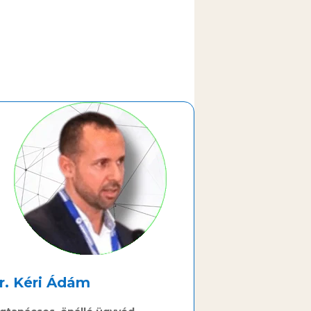
r. Kéri Ádám