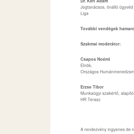
Dr. Kéri Ádám
Jogtanácsos, önálló ügyvéd
Liga
További vendégek hamar
Szakmai moderátor:
Csapos Noémi
Elnök,
Országos Humánmenedzsme
Erzse Tibor
Munkaügyi szakértő, alapító
HR Terasz
A rendezvény ingyenes de re