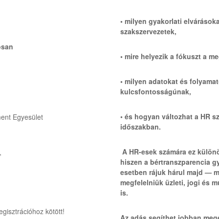
• milyen gyakorlati elváráso
szakszervezetek,
osan
• mire helyezik a fókuszt a m
• milyen adatokat és folyamat
kulcsfontosságúnak,
• és hogyan változhat a HR s
nt Egyesület
időszakban.
A HR-esek számára ez különö
,
hiszen a bértranszparencia gy
esetben rájuk hárul majd — m
megfelelniük üzleti, jogi és 
is.
gisztrációhoz kötött!
Az adás segíthet jobban megé