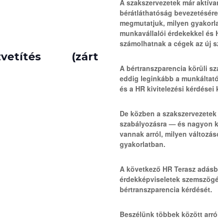
A szakszervezetek már aktíva
bérátláthatóság bevezetésér
megmutatjuk, milyen gyakorla
munkavállalói érdekekkel és 
számolhatnak a cégek az új 
vetítés (zárt
A bértranszparencia körüli s
eddig leginkább a munkáltatói
és a HR kivitelezési kérdései
De közben a szakszervezetek 
szabályozásra — és nagyon k
vannak arról, milyen változás
gyakorlatban.
A következő HR Terasz adásb
érdekképviseletek szemszögé
bértranszparencia kérdését.
Beszélünk többek között arró