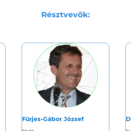
Résztvevők:
Fürjes-Gábor József
D