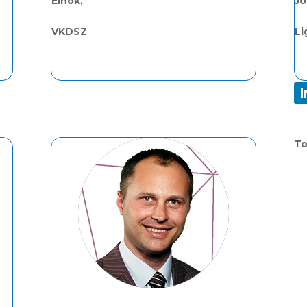
Elnök,
Jo
VKDSZ
Li
To