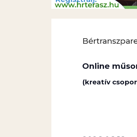
Bértranszpare
Online műso
(kreatív csopor