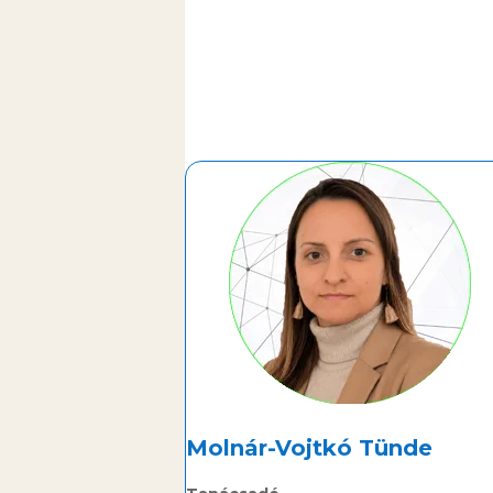
Molnár-Vojtkó Tünde