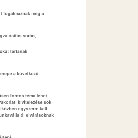
kat fogalmaznak meg a
egvalósítás során,
okat tartanak
zerepe a következő
sen fontos téma lehet,
akorlati kivitelezése sok
iközben egyszerre kell
munkavállalói elvárásoknak
rteni: