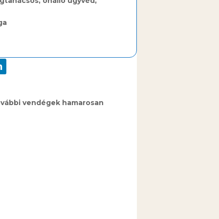
gtanácsos, önálló ügyvéd
,
ga
vábbi vendégek hamarosan