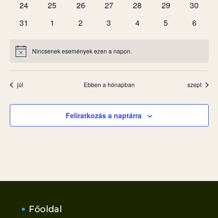
0
0
0
0
0
0
0
24
25
26
27
28
29
30
események
események
események
események
események
események
esemén
0
0
0
0
0
0
0
31
1
2
3
4
5
6
események
események
események
események
események
események
esemé
Nincsenek események ezen a napon.
Notice
júl
Ebben a hónapban
szept
Feliratkozás a naptárra
Főoldal