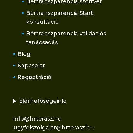
Bértranszparencia szoftver
Bértranszparencia Start
konzultáció
Bértranszparencia validációs
tanácsadás
Blog
Kapcsolat
Regisztráció
Elérhetőségeink:
info@hrterasz.hu
ugyfelszolgalat@hrterasz.hu