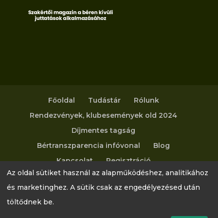
Főoldal
Tudástár
Rólunk
Rendezvények, klubesemények old 2024
Díjmentes tagság
Bértranszparencia infóvonal
Blog
Kapcsolat
Regisztráció
Az oldal sütiket használ az alapműködéshez, analitikához
Adatvédelmi tájékoztató
és marketinghez. A sütik csak az engedélyezésed után
töltődnek be.