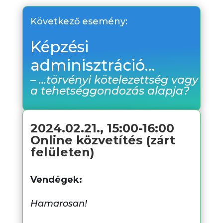
Következő esemény:
Képzési
adminisztráció…
– …törvényi kötelezettség vagy
a tehetséggondozás alapja?
2024.02.21., 15:00-16:00
Online közvetítés (zárt
felületen)
Vendégek:
Hamarosan!