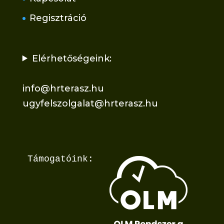
Regisztráció
Elérhetőségeink:
info@hrterasz.hu
ugyfelszolgalat@hrterasz.hu
Támogatóink: