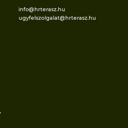
info@hrterasz.hu
ugyfelszolgalat@hrterasz.hu
v