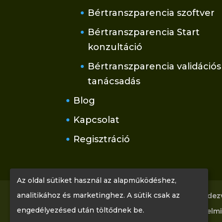
Bértranszparencia szoftver
Bértranszparencia Start
konzultáció
Bértranszparencia validációs
tanácsadás
Blog
Kapcsolat
Regisztráció
Az oldal sütiket használ az alapműködéshez,
analitikához és marketinghez. A sütik csak az
Főoldal
Tudástár
Rólunk
Rendez
engedélyezésed után töltődnek be.
Kapcsolat
Regisztráció
Adatvédelmi