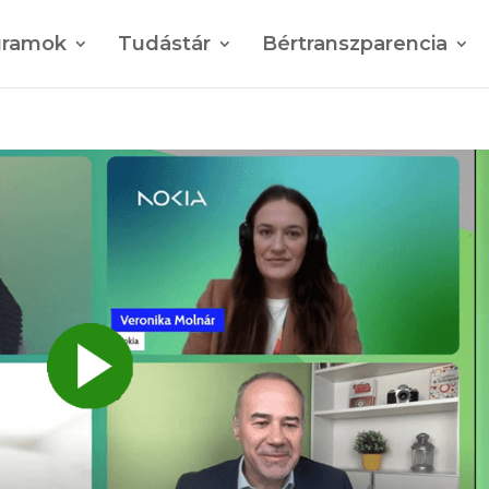
gramok
Tudástár
Bértranszparencia