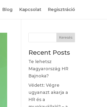
Blog
Kapcsolat
Regisztráció
Keresés
Recent Posts
Te lehetsz
Magyarország HR
Bajnoka?
Védett: Végre
ugyanazt akarja a
HR és a
munkavállaló? – a