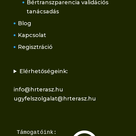
Bértranszparencia validációs
tanácsadás
Blog
Kapcsolat
Regisztráció
Elérhetőségeink:
info@hrterasz.hu
ugyfelszolgalat@hrterasz.hu
Támogatóink: