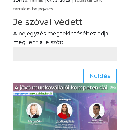
Szerző:
Tamás
|
okt 3, 2025
|
Tudástár zárt
tartalom bejegyzés
Jelszóval védett
A bejegyzés megtekintéséhez adja
meg lent a jelszót:
Küldés