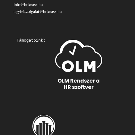
info@hrterasz.hu
ugyfelszolgalat@hrterasz.hu
Támogatóink: