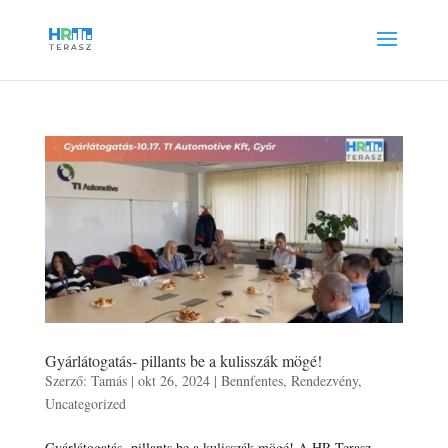
Gyárlátogatás- pillants be a kulisszák mögé!
Szerző:
Tamás
|
okt 26, 2024
|
Bennfentes
,
Rendezvény
,
Uncategorized
Gyárlátogatás- pillants be a kulisszák mögé! A HR Terasz