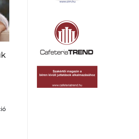
uk
ció