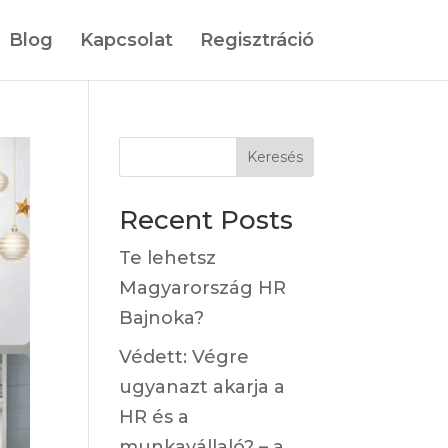
Blog
Kapcsolat
Regisztráció
Keresés
Recent Posts
Te lehetsz
Magyarország HR
Bajnoka?
Védett: Végre
ugyanazt akarja a
HR és a
munkavállaló? – a