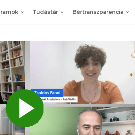
gramok
Tudástár
Bértranszparencia