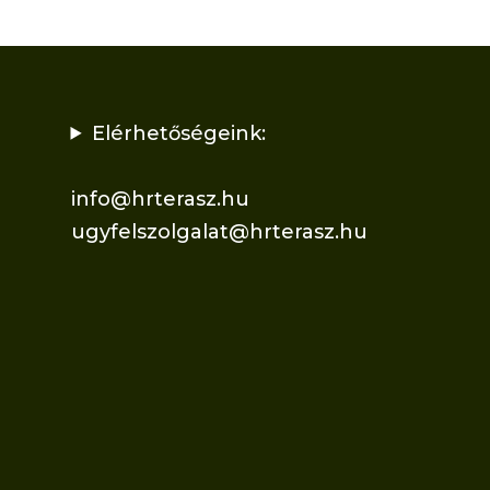
Elérhetőségeink:
info@hrterasz.hu
ugyfelszolgalat@hrterasz.hu