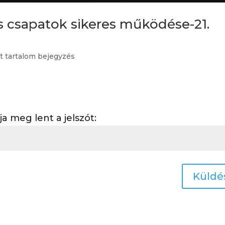
s csapatok sikeres működése-21.
rt tartalom bejegyzés
 meg lent a jelszót:
Küldé