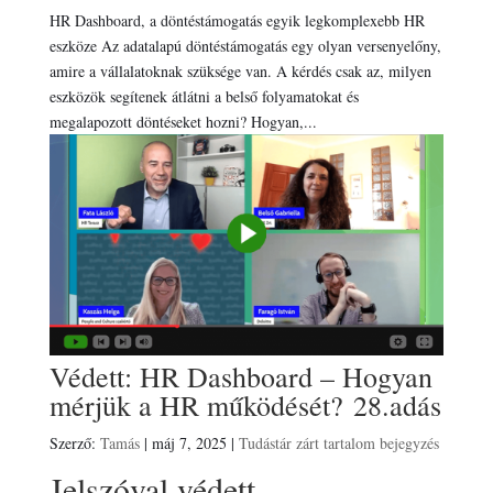
HR Dashboard, a döntéstámogatás egyik legkomplexebb HR
eszköze Az adatalapú döntéstámogatás egy olyan versenyelőny,
amire a vállalatoknak szüksége van. A kérdés csak az, milyen
eszközök segítenek átlátni a belső folyamatokat és
megalapozott döntéseket hozni? Hogyan,...
Védett: HR Dashboard – Hogyan
mérjük a HR működését? 28.adás
Szerző:
Tamás
|
máj 7, 2025
|
Tudástár zárt tartalom bejegyzés
Jelszóval védett