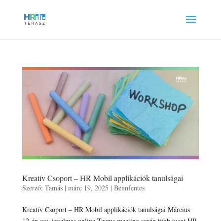
Kreatív Csoport – HR Mobil applikációk tanulságai
Szerző:
Tamás
|
márc 19, 2025
|
Bennfentes
Kreatív Csoport – HR Mobil applikációk tanulságai Március
12-én egy izgalmas online Teams meeting során több tucat HR-