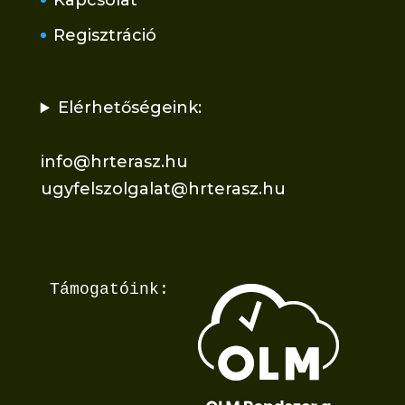
Kapcsolat
Regisztráció
Elérhetőségeink:
info@hrterasz.hu
ugyfelszolgalat@hrterasz.hu
Támogatóink: