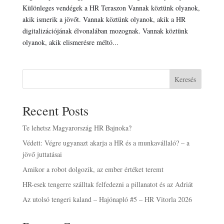
Különleges vendégek a HR Teraszon Vannak köztünk olyanok,
akik ismerik a jövőt. Vannak köztünk olyanok, akik a HR
digitalizációjának élvonalában mozognak. Vannak köztünk
olyanok, akik elismerésre méltó...
Keresés
Recent Posts
Te lehetsz Magyarország HR Bajnoka?
Védett: Végre ugyanazt akarja a HR és a munkavállaló? – a
jövő juttatásai
Amikor a robot dolgozik, az ember értéket teremt
HR-esek tengerre szálltak felfedezni a pillanatot és az Adriát
Az utolsó tengeri kaland – Hajónapló #5 – HR Vitorla 2026