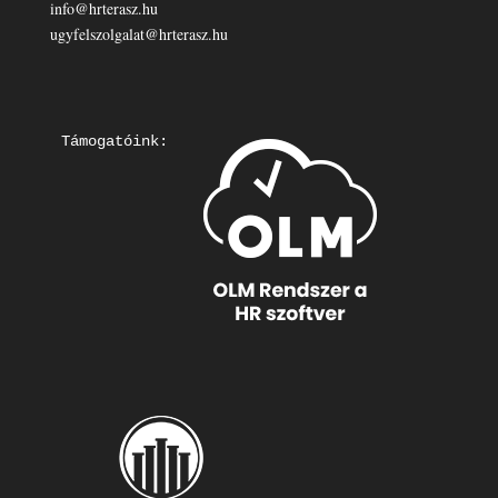
info@hrterasz.hu
ugyfelszolgalat@hrterasz.hu
Támogatóink: