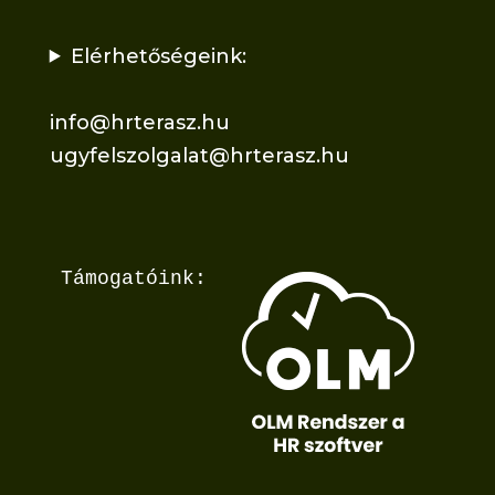
Elérhetőségeink:
info@hrterasz.hu
ugyfelszolgalat@hrterasz.hu
Támogatóink: