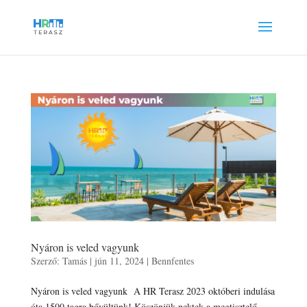
Nyáron is veled vagyunk
Szerző:
Tamás
|
jún 11, 2024
|
Bennfentes
Nyáron is veled vagyunk A HR Terasz 2023 októberi indulása
óta 1500 tagra bővültünk! Köszönjük nektek a megtisztelő