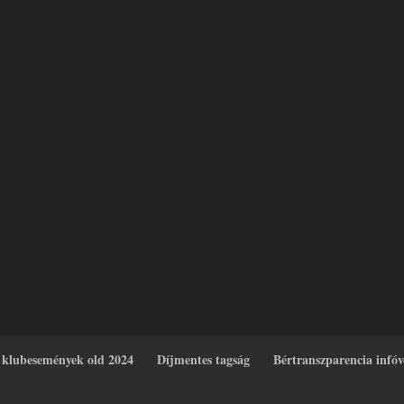
 klubesemények old 2024
Díjmentes tagság
Bértranszparencia infó