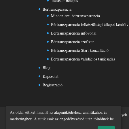
Tudástár belépés
Bértranszparencia
Minden ami bértranszparencia
Bértranszparencia felkészültségi állapot kérdőív
Bértranszparencia infóvonal
Bértranszparencia szoftver
Bértranszparencia Start konzultáció
Bértranszparencia validációs tanácsadás
Blog
Kapcsolat
Regisztráció
Az oldal sütiket használ az alapműködéshez, analitikához és
Főoldal
Tudástár
Rólunk
Rendezvények,
marketinghez. A sütik csak az engedélyezésed után töltődnek be.
Adatvédelmi tájékoztató