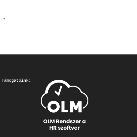
 az
..
Támogatóink: