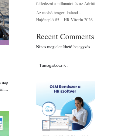
felfedezni a pillanatot és az Adriát
Az utolsó tengeri kaland –
Hajónapló #5 – HR Vitorla 2026
Recent Comments
Nincs megjeleníthető bejegyzés.
Támogatóink:
a nap
em...