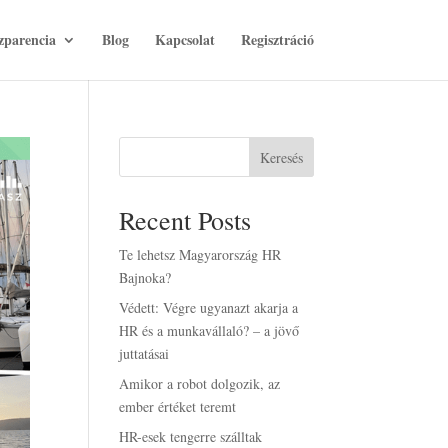
zparencia
Blog
Kapcsolat
Regisztráció
Keresés
Recent Posts
Te lehetsz Magyarország HR
Bajnoka?
Védett: Végre ugyanazt akarja a
HR és a munkavállaló? – a jövő
juttatásai
Amikor a robot dolgozik, az
ember értéket teremt
HR-esek tengerre szálltak