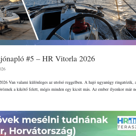
ajónapló #5 – HR Vitorla 2026
026
2026 Van valami különleges az utolsó reggelben. A hajó ugyanúgy ringatózik, 
öröznek a kikötő felett, mégis minden egy kicsit más. Az ember ilyenkor már n