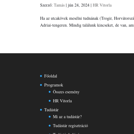
Szerző:
Tamás
|
jún 24, 2024
|
HR Vitorla
Ha az utcakövek mesélni tudnának (Trogir, Horvátorszá
Adriai-tengeren. Mindig találunk kincseket, de van, am
Főoldal
Programok
Összes esemény
HR Vitorla
Tudástár
Mi az a tudástár?
Tudástár regisztráció