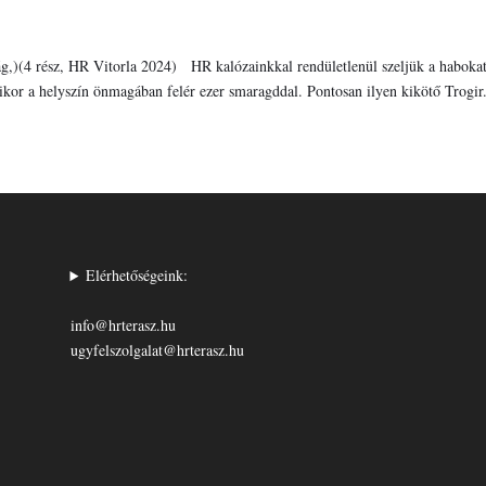
g,)(4 rész, HR Vitorla 2024) HR kalózainkkal rendületlenül szeljük a habokat
ikor a helyszín önmagában felér ezer smaragddal. Pontosan ilyen kikötő Trogir.
Elérhetőségeink:
info@hrterasz.hu
ugyfelszolgalat@hrterasz.hu