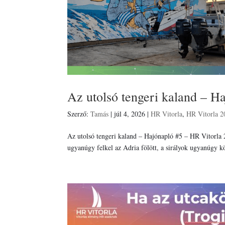
Az utolsó tengeri kaland – H
Szerző:
Tamás
|
júl 4, 2026
|
HR Vitorla
,
HR Vitorla 2
Az utolsó tengeri kaland – Hajónapló #5 – HR Vitorla 
ugyanúgy felkel az Adria fölött, a sirályok ugyanúgy k