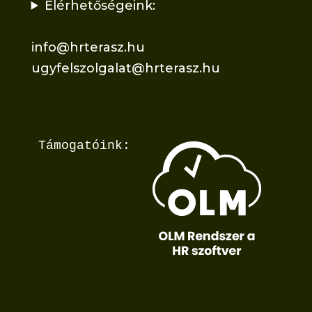
Elérhetőségeink:
info@hrterasz.hu
ugyfelszolgalat@hrterasz.hu
Támogatóink: