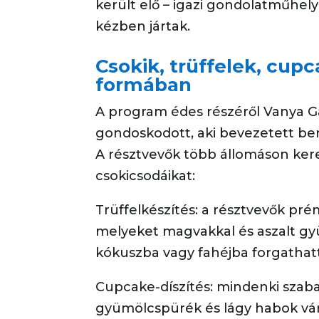
került elő – igazi gondolatműhely 
kézben jártak.
Csokik, trüffelek, cup
formában
A program édes részéről Vanya 
gondoskodott, aki bevezetett be
A résztvevők több állomáson kere
csokicsodáikat:
Trüffelkészítés: a résztvevők pr
melyeket magvakkal és aszalt gy
kókuszba vagy fahéjba forgathat
Cupcake-díszítés: mindenki szaba
gyümölcspürék és lágy habok vár