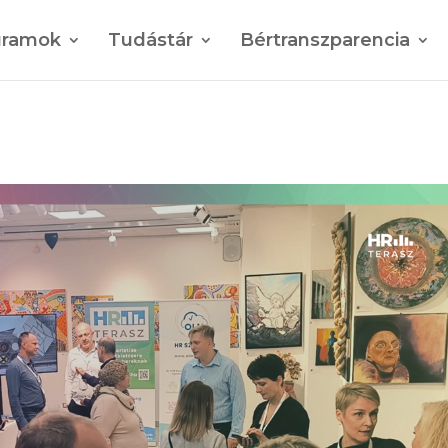
gramok
Tudástár
Bértranszparencia