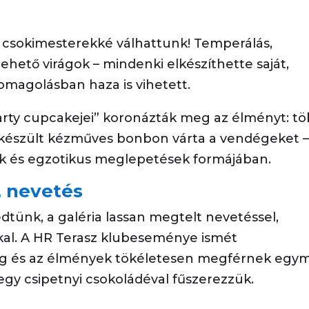
zi csokimesterekké válhattunk! Temperálás,
ehető virágok – mindenki elkészíthette saját,
somagolásban haza is vihetett.
arty cupcakejei” koronázták meg az élményt: t
n készült kézműves bonbon várta a vendégeket 
ások és egzotikus meglepetések formájában.
, nevetés
dtünk, a galéria lassan megtelt nevetéssel,
kkal. A HR Terasz klubeseménye ismét
ság és az élmények tökéletesen megférnek egy
egy csipetnyi csokoládéval fűszerezzük.