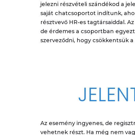
jelezni
részvételi szándékod a jele
saját chatcsoportot indítunk
,
ahol
résztvevő HR-es tagtársaiddal. Az
de érdemes a csoportban egyez
szerveződni, hogy csökkentsük 
JELEN
Az esemény ingyenes, de regisztr
vehetnek részt. Ha még nem vagy