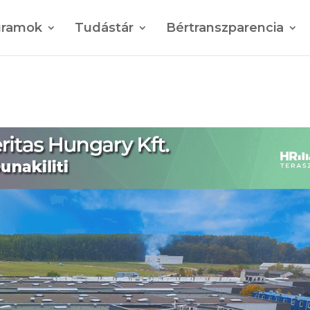
gramok
Tudástár
Bértranszparencia