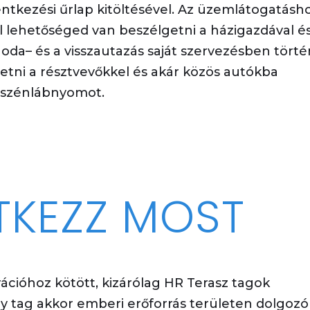
ntkezési űrlap kitöltésével.
Az üzemlátogatásh
 lehetőséged van beszélgetni a házigazdával és
 oda
–
és a visszautaz
ás saját szervezésben törté
tetni
a résztvevőkkel és akár közös autókba
a
szénlá
bnyomot.
TKEZZ MOST
ációhoz kötött, kizárólag HR Terasz tagok
 tag akkor emberi erőforrás területen dolgozó