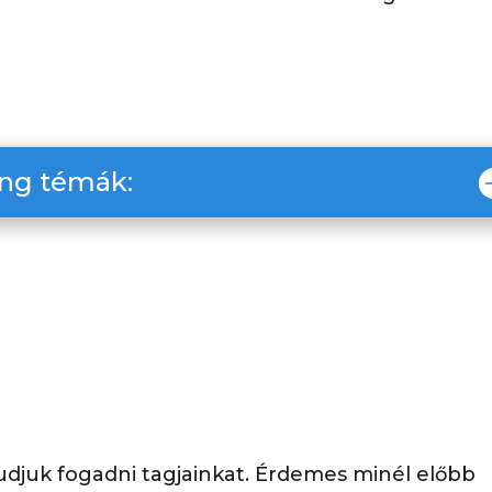
ing témák:
udjuk fogadni tagjainkat
. Érdemes minél előbb