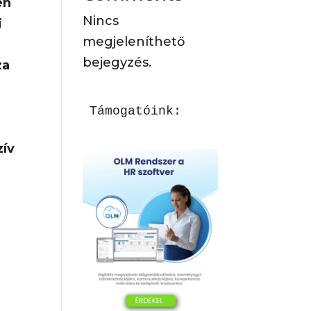
en
Nincs
i
megjeleníthető
bejegyzés.
za
Támogatóink:
zív