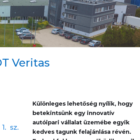
T Veritas
Különleges lehetőség nyílik, hogy
betekintsünk egy innovatív
autóipari vállalat üzemébe egyik
1. sz.
kedves tagunk felajánlása révén.