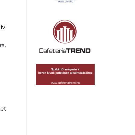
ív
ra.
ket