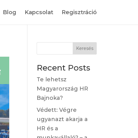
Blog
Kapcsolat
Regisztráció
Keresés
Recent Posts
Te lehetsz
Magyarország HR
Bajnoka?
Védett: Végre
ugyanazt akarja a
HR és a
munkavállaló? – a