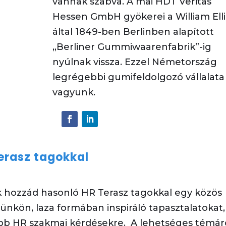
vannak szabva.
A mai HDT
Veritas
Hessen GmbH gyökerei a William
Ell
által 1849-ben Berlinben alapított
„Berliner
Gummiwaarenfabrik
”-
ig
nyúlnak vissza. Ezzel Németország
legrégebbi
gumifeldolgozó vállalata
vagyunk.
Terasz tagokkal
 hozzád hasonló HR Terasz tagokkal egy közös
ünkön, laza formában inspiráló tapasztalatokat,
óbb HR szakmai kérdésekre.
A lehetséges témár