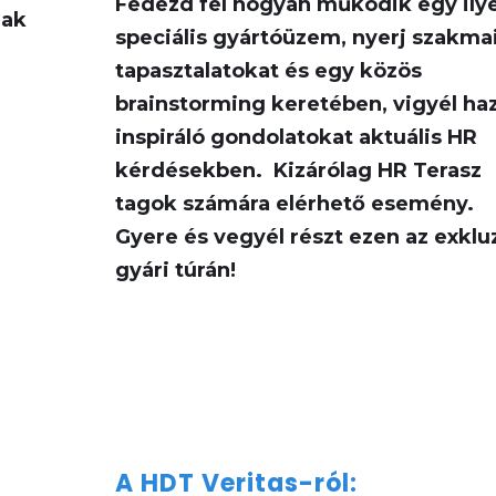
F
edezd fel
hogyan működik egy ily
nak
speciális gyártóüzem
, nyerj szakma
tapasztalatokat és egy
közös
brainstorming
keretében
,
vigyél ha
inspiráló
gondolatokat aktuális HR
kérdésekben. Kizárólag HR Terasz
tagok számára elérhető
esemény.
Gyere
és vegyél részt ezen az exklu
gyári túrán!
A HDT Veritas-ról: