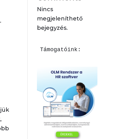
Nincs
megjeleníthető
.
bejegyzés.
Támogatóink:
rjük
,
öbb