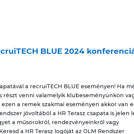
ecruiTECH BLUE 2024 konferenci
 csapatával a recruiTECH BLUE eseményen! Ha m
s részt venni valamelyik klubeseményünkön va
 ezen a remek szakmai eseményen akkor van 
dszer jóvoltából a HR Terasz csapata is jelen l
yet a műsorokról, rendezvényeinkről vagy
 Keresd a HR Terasz logóját az OLM Rendszer