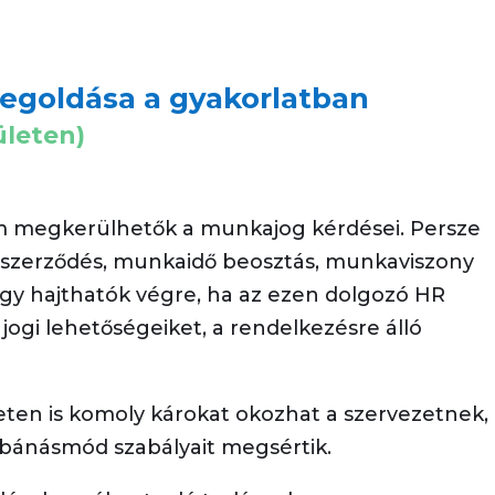
egoldása a gyakorlatban
ületen)
m megkerülhetők a munkajog kérdései. Persze
aszerződés, munkaidő beosztás, munkaviszony
y hajthatók végre, ha az ezen dolgozó HR
ogi lehetőségeiket, a rendelkezésre álló
eten is komoly károkat okozhat a szervezetnek,
bánásmód szabályait megsértik.