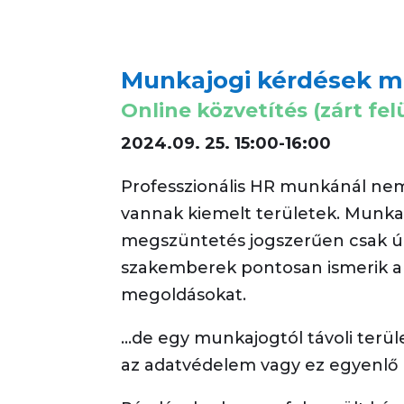
Munkajogi kérdések m
Online közvetítés (zárt fel
2024.09. 25. 15:00-16:00
Professzionális HR munkánál ne
vannak kiemelt területek. Munk
megszüntetés jogszerűen csak úg
szakemberek pontosan ismerik a j
megoldásokat.
…de egy munkajogtól távoli terül
az adatvédelem vagy ez egyenlő 