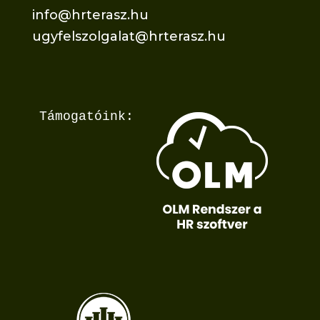
info@hrterasz.hu
ugyfelszolgalat@hrterasz.hu
Támogatóink: