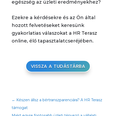
egészség az üzleti eredményekhez?
Ezekre a kérdésekre és az Ön által
hozott felvetéseket keresünk
gyakorlatias válaszokat a HR Terasz
online, élő tapasztalatcseréjében.
VISSZA A TUDÁSTÁRBA
←
Készen állsz a bértranszparenciára? A HR Terasz
támogat
Miért egyre fontosabb üzleti tényező a vállalati