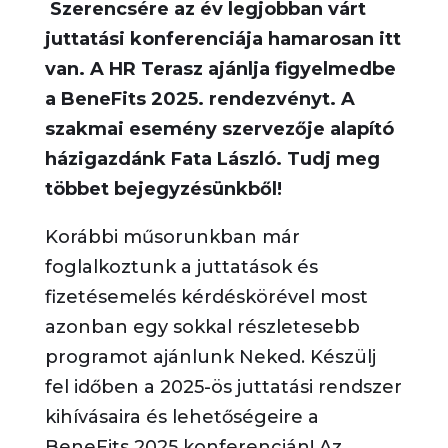
Szerencsére az év
l
egjobban
várt
juttatási konferenciája hamarosan itt
van. A HR Terasz ajánlja figyelmedbe
a
BeneFits
2025. rendezvényt. A
szakmai esemény szervezője alapító
házigazdánk Fata László. Tudj meg
többet bejegyzésünkből!
Korábbi műsorunkban már
foglalkoztunk a juttatások és
fizetésemelés kérdéskörével most
azonban egy sokkal részletesebb
programot ajánlunk Neked. Készülj
fel időben a 2025-ös juttatási rendszer
kihívásaira és lehetőségeire a
BeneFits 2025 konferencián! Az