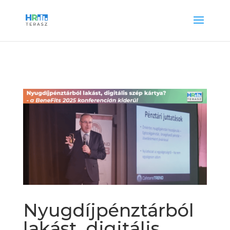
Nyugdíjpénztárból
lakást, digitális