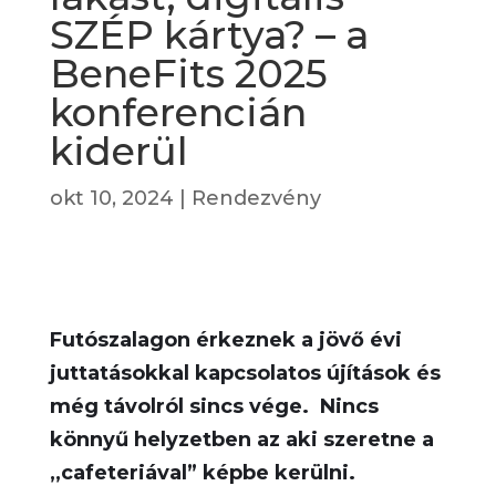
SZÉP kártya? – a
BeneFits 2025
konferencián
kiderül
okt 10, 2024
|
Rendezvény
Futószalagon érkeznek a jövő évi
juttatásokkal kapcsolatos újítások
és
még távolról sincs vége. Nincs
könnyű helyzetben
az
aki szeret
ne a
,,
cafeteriával
” képbe kerülni.