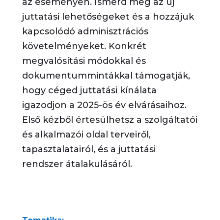
az
eseményen.
Ismer
d
meg az új
juttatási lehetőségeket és a hozzájuk
kapcsolódó adminisztrációs
követelményeket.
Konkrét
megvalósítási módokkal és
dokumentummintákkal támogatj
ák
,
hogy cége
d
juttatási kínálata
igazodjon a 2025-ös év elvárásaihoz.
Első kézből értesülhet
sz
a szolgáltatói
és alkalmazói oldal terveiről,
tapasztalatairól, és a juttatási
rendszer átalakulásáról.