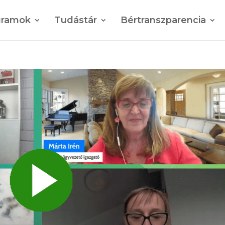
gramok
Tudástár
Bértranszparencia