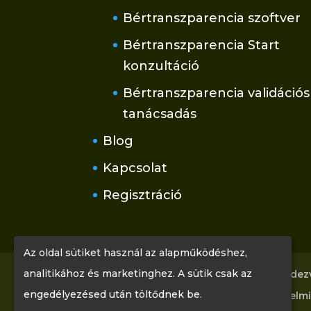
Bértranszparencia szoftver
Bértranszparencia Start
konzultáció
Bértranszparencia validációs
tanácsadás
Blog
Kapcsolat
Regisztráció
Az oldal sütiket használ az alapműködéshez,
analitikához és marketinghez. A sütik csak az
Főoldal
Tudástár
Rólunk
Rendez
engedélyezésed után töltődnek be.
Kapcsolat
Regisztráció
Adatvédelmi