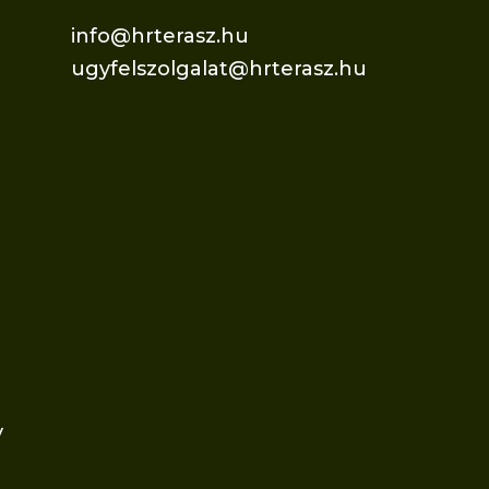
info@hrterasz.hu
ugyfelszolgalat@hrterasz.hu
v