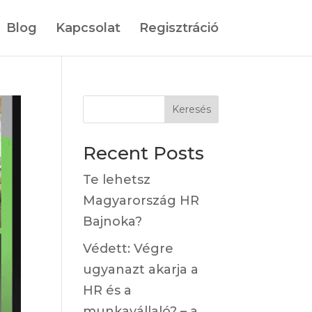
Blog
Kapcsolat
Regisztráció
Keresés
Recent Posts
Te lehetsz
Magyarország HR
Bajnoka?
Védett: Végre
ugyanazt akarja a
HR és a
munkavállaló? – a