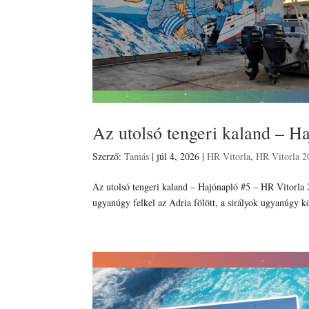
Az utolsó tengeri kaland – H
Szerző:
Tamás
|
júl 4, 2026
|
HR Vitorla
,
HR Vitorla 2
Az utolsó tengeri kaland – Hajónapló #5 – HR Vitorla 
ugyanúgy felkel az Adria fölött, a sirályok ugyanúgy k