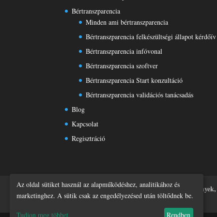
Bértranszparencia
Minden ami bértranszparencia
Bértranszparencia felkészültségi állapot kérdőív
Bértranszparencia infóvonal
Bértranszparencia szoftver
Bértranszparencia Start konzultáció
Bértranszparencia validációs tanácsadás
Blog
Kapcsolat
Regisztráció
Az oldal sütiket használ az alapműködéshez, analitikához és
Főoldal
Tudástár
Rólunk
Rendezvények,
marketinghez. A sütik csak az engedélyezésed után töltődnek be.
Adatvédelmi tájékoztató
Tudjon meg többet
Rendben