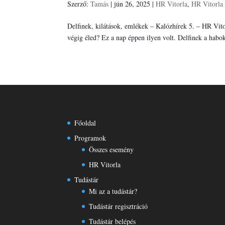
Szerző:
Tamás
|
jún 26, 2025
|
HR Vitorla
,
HR Vitorla
Delfinek, kilátások, emlékek – Kalózhírek 5. – HR Vito
végig éled? Ez a nap éppen ilyen volt. Delfinek a habok
Főoldal
Programok
Összes esemény
HR Vitorla
Tudástár
Mi az a tudástár?
Tudástár regisztráció
Tudástár belépés