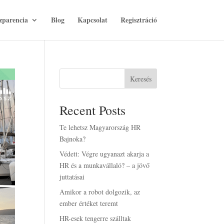
zparencia
Blog
Kapcsolat
Regisztráció
Keresés
Recent Posts
Te lehetsz Magyarország HR
Bajnoka?
Védett: Végre ugyanazt akarja a
HR és a munkavállaló? – a jövő
juttatásai
Amikor a robot dolgozik, az
ember értéket teremt
HR-esek tengerre szálltak