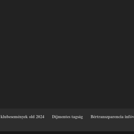
 klubesemények old 2024
Díjmentes tagság
Bértranszparencia infó