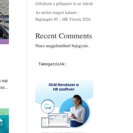
felfedezni a pillanatot és az Adriát
Az utolsó tengeri kaland –
Hajónapló #5 – HR Vitorla 2026
Recent Comments
Nincs megjeleníthető bejegyzés.
Támogatóink:
a nap
em...