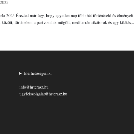
 2025
rla 2025 Érezted már úgy, hogy egyetlen nap több hét történéseid és élményeit
 között, történelem a partvonalak mögött, mediterrán sikátorok és egy kilátás,..
Elérhetőségeink:
info@hrterasz.hu
ugyfelszolgalat@hrterasz.hu