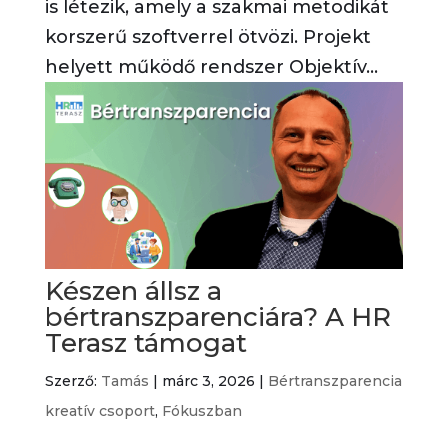
is létezik, amely a szakmai metodikát
korszerű szoftverrel ötvözi. Projekt
helyett működő rendszer Objektív...
Készen állsz a
bértranszparenciára? A HR
Terasz támogat
Szerző:
Tamás
|
márc 3, 2026
|
Bértranszparencia
kreatív csoport
,
Fókuszban