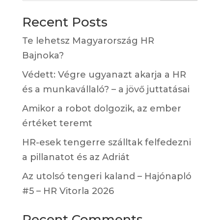
Recent Posts
Te lehetsz Magyarország HR
Bajnoka?
Védett: Végre ugyanazt akarja a HR
és a munkavállaló? – a jövő juttatásai
Amikor a robot dolgozik, az ember
értéket teremt
HR-esek tengerre szálltak felfedezni
a pillanatot és az Adriát
Az utolsó tengeri kaland – Hajónapló
#5 – HR Vitorla 2026
Recent Comments