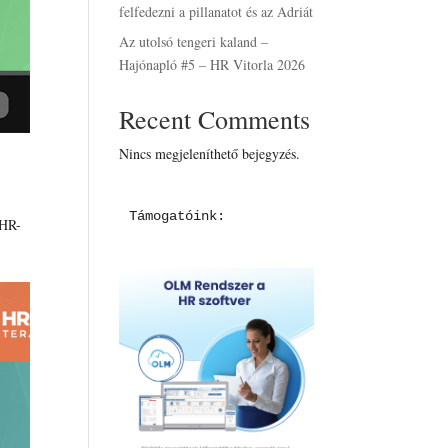
felfedezni a pillanatot és az Adriát
Az utolsó tengeri kaland –
Hajónapló #5 – HR Vitorla 2026
Recent Comments
Nincs megjeleníthető bejegyzés.
Támogatóink:
 HR-