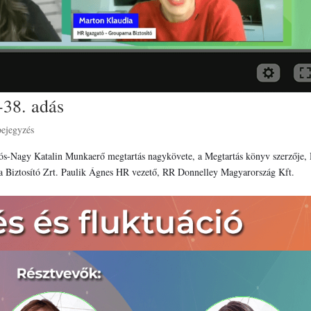
-38. adás
bejegyzés
ikós-Nagy Katalin Munkaerő megtartás nagykövete, a Megtartás könyv szerzője,
 Biztosító Zrt. Paulik Ágnes HR vezető, RR Donnelley Magyarország Kft.