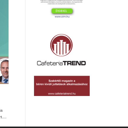
in
....