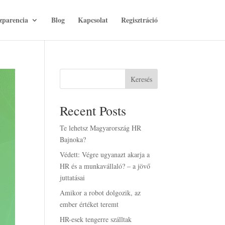
zparencia
Blog
Kapcsolat
Regisztráció
Keresés
Recent Posts
Te lehetsz Magyarország HR
Bajnoka?
Védett: Végre ugyanazt akarja a
HR és a munkavállaló? – a jövő
juttatásai
Amikor a robot dolgozik, az
ember értéket teremt
HR-esek tengerre szálltak