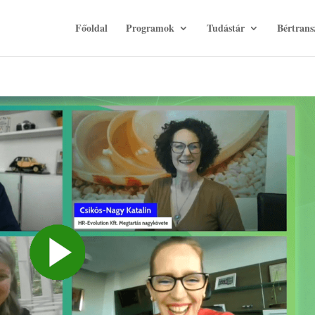
Főoldal
Programok
Tudástár
Bértrans