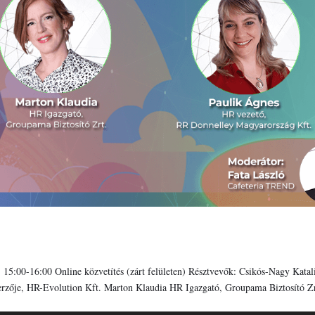
 15:00-16:00 Online közvetítés (zárt felületen) Résztvevők: Csikós-Nagy Katal
rzője, HR-Evolution Kft. Marton Klaudia HR Igazgató, Groupama Biztosító Zrt