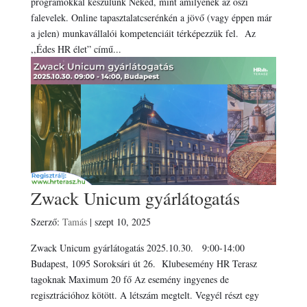
programokkal készülünk Neked, mint amilyenek az őszi
falevelek. Online tapasztalatcserénkén a jövő (vagy éppen már
a jelen) munkavállalói kompetenciáit térképezzük fel. Az
,,Édes HR élet” című...
Zwack Unicum gyárlátogatás
Szerző:
Tamás
|
szept 10, 2025
Zwack Unicum gyárlátogatás 2025.10.30. 9:00-14:00
Budapest, 1095 Soroksári út 26. Klubesemény HR Terasz
tagoknak Maximum 20 fő Az esemény ingyenes de
regisztrációhoz kötött. A létszám megtelt. Vegyél részt egy