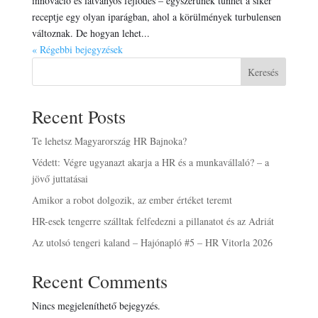
innováció és látványos fejlődés – egyszerűnek tűnhet a siker
receptje egy olyan iparágban, ahol a körülmények turbulensen
változnak. De hogyan lehet...
« Régebbi bejegyzések
Keresés
Recent Posts
Te lehetsz Magyarország HR Bajnoka?
Védett: Végre ugyanazt akarja a HR és a munkavállaló? – a
jövő juttatásai
Amikor a robot dolgozik, az ember értéket teremt
HR-esek tengerre szálltak felfedezni a pillanatot és az Adriát
Az utolsó tengeri kaland – Hajónapló #5 – HR Vitorla 2026
Recent Comments
Nincs megjeleníthető bejegyzés.