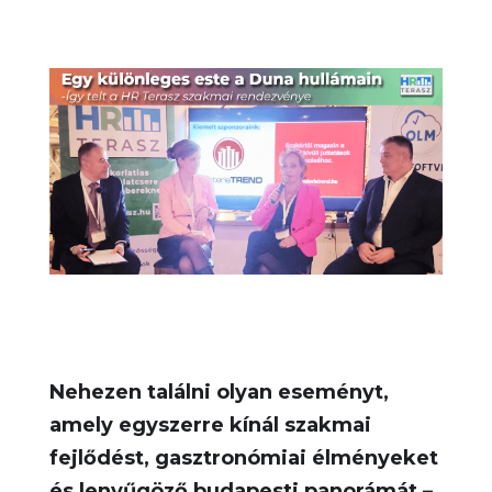
Nehezen találni olyan eseményt,
amely egyszerre kínál szakmai
fejlődést, gasztronómiai élményeket
és lenyűgöző budapesti panorámát –