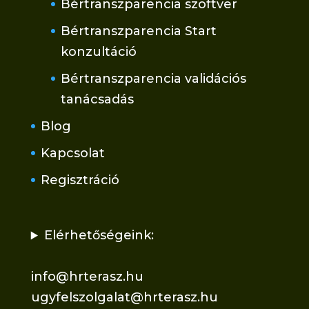
Bértranszparencia szoftver
Bértranszparencia Start
konzultáció
Bértranszparencia validációs
tanácsadás
Blog
Kapcsolat
Regisztráció
Elérhetőségeink:
info@hrterasz.hu
ugyfelszolgalat@hrterasz.hu