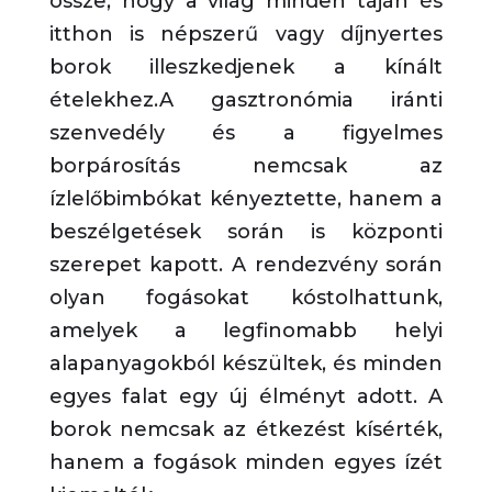
össze, hogy a világ minden táján és
itthon is népszerű vagy díjnyertes
borok illeszkedjenek a kínált
ételekhez.A gasztronómia iránti
szenvedély és a figyelmes
borpárosítás nemcsak az
ízlelőbimbókat kényeztette, hanem a
beszélgetések során is központi
szerepet kapott. A rendezvény során
olyan fogásokat kóstolhattunk,
amelyek a legfinomabb helyi
alapanyagokból készültek, és minden
egyes falat egy új élményt adott. A
borok nemcsak az étkezést kísérték,
hanem a fogások minden egyes ízét