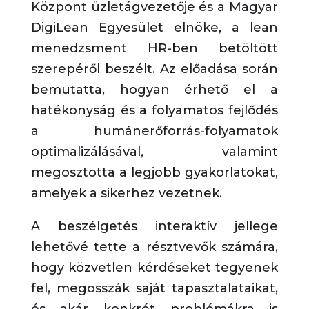
Központ üzletágvezetője és a Magyar
DigiLean Egyesület elnöke, a lean
menedzsment HR-ben betöltött
szerepéről beszélt. Az előadása során
bemutatta, hogyan érhető el a
hatékonyság és a folyamatos fejlődés
a humánerőforrás-folyamatok
optimalizálásával, valamint
megosztotta a legjobb gyakorlatokat,
amelyek a sikerhez vezetnek.
A beszélgetés interaktív jellege
lehetővé tette a résztvevők számára,
hogy közvetlen kérdéseket tegyenek
fel, megosszák saját tapasztalataikat,
és akár konkrét problémákra is