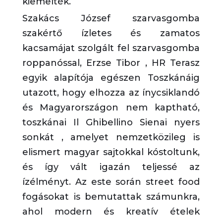
kiemelték.
Szakács József szarvasgomba
szakértő ízletes és zamatos
kacsamájat szolgált fel szarvasgomba
roppanóssal, Erzse Tibor , HR Terasz
egyik alapítója egészen Toszkánáig
utazott, hogy elhozza az ínycsiklandó
és Magyarországon nem kaptható,
toszkánai
Il Ghibellino Sienai nyers
sonkát
, amelyet nemzetközileg is
elismert magyar sajtokkal kóstoltunk,
és így vált igazán teljessé az
ízélményt. Az este során street food
fogásokat is bemutattak számunkra,
ahol modern és kreatív ételek