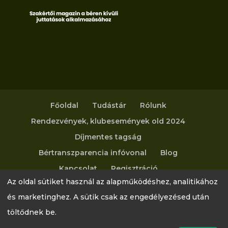
Főoldal
Tudástár
Rólunk
Rendezvények, klubesemények old 2024
Díjmentes tagság
Bértranszparencia infóvonal
Blog
Kapcsolat
Regisztráció
Az oldal sütiket használ az alapműködéshez, analitikához
Adatvédelmi tájékoztató
és marketinghez. A sütik csak az engedélyezésed után
töltődnek be.