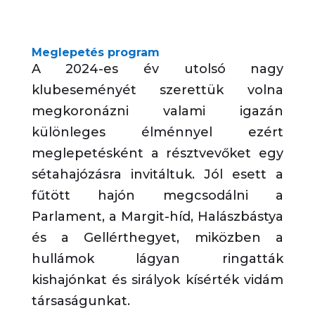
Meglepetés program
A 2024-es év utolsó nagy
klubeseményét szerettük volna
megkoronázni valami igazán
különleges élménnyel ezért
meglepetésként a résztvevőket egy
sétahajózásra
invitáltuk. Jól esett a
fűtött hajón megcsodálni a
Parlament, a
Margit-híd
, Halászbástya
és a Gellérthegyet, miközben a
hullámok lágyan ringa
tták
kishajónkat és sirályok kísérték vidám
társaságunkat
.