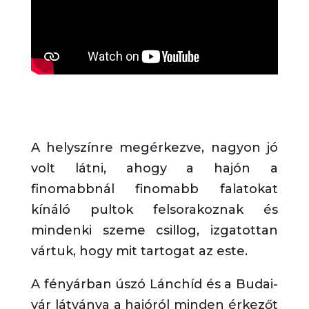
A helyszínre megérkezve, nagyon jó
volt látni, ahogy a hajón
a
finomabbnál finomabb falatokat
kínáló pultok felsorakoznak és
mindenki szeme csillog, izgatottan
vártuk
, hogy
mit tartogat az este.
A fényárban úszó Lánchíd és a Budai-
vár látványa a hajóról minden érkezőt