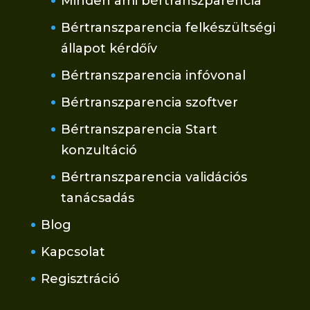
Minden ami bértranszparencia
Bértranszparencia felkészültségi
állapot kérdőív
Bértranszparencia infóvonal
Bértranszparencia szoftver
Bértranszparencia Start
konzultáció
Bértranszparencia validációs
tanácsadás
Blog
Kapcsolat
Regisztráció