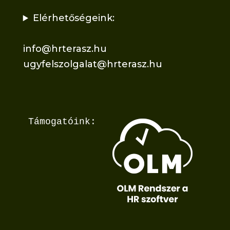
Elérhetőségeink:
info@hrterasz.hu
ugyfelszolgalat@hrterasz.hu
Támogatóink: