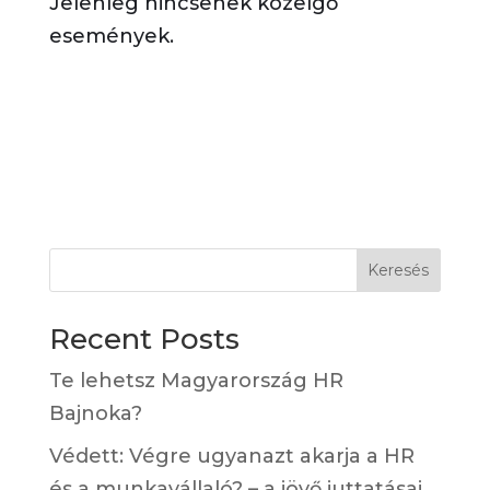
Jelenleg nincsenek közelgő
események.
Keresés
Recent Posts
Te lehetsz Magyarország HR
Bajnoka?
Védett: Végre ugyanazt akarja a HR
és a munkavállaló? – a jövő juttatásai