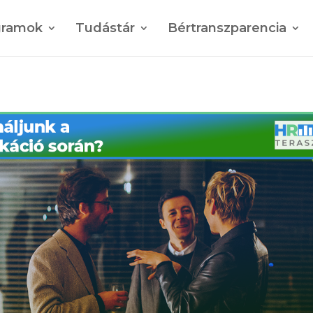
gramok
Tudástár
Bértranszparencia