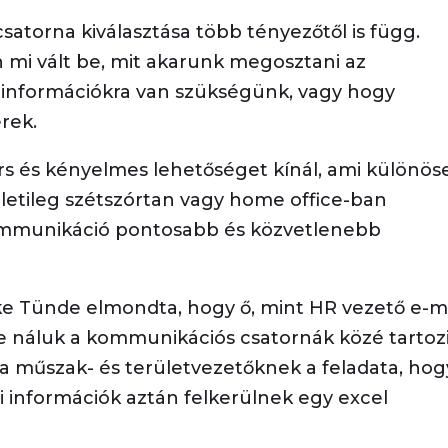
atorna kiválasztása több tényezőtől is függ.
 mi vált be, mit akarunk megosztani az
 információkra van szükségünk, vagy hogy
erek.
s és kényelmes lehetőséget kínál, ami különös
ületileg szétszórtan vagy home office-ban
ommunikáció pontosabb és közvetlenebb
e Tünde elmondta, hogy ő, mint HR vezető e-ma
de náluk a kommunikációs csatornák közé tartoz
ogy a műszak- és területvezetőknek a feladata, hog
i információk aztán felkerülnek egy excel