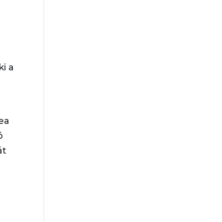
i a
ea
ó
át