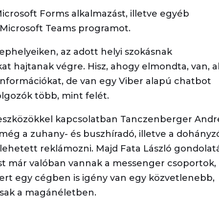
icrosoft Forms alkalmazást, illetve egyéb
icrosoft Teams programot.
ephelyeiken, az adott helyi szokásnak
 hajtanak végre. Hisz, ahogy elmondta, van, ak
 információkat, de van egy Viber alapú chatbot
olgozók több, mint felét.
eszközökkel kapcsolatban Tanczenberger Andr
még a zuhany- és buszhíradó, illetve a dohányz
ól lehetett reklámozni. Majd Fata László gondolat
t már valóban vannak a messenger csoportok,
ert egy cégben is igény van egy közvetlenebb,
sak a magánéletben.