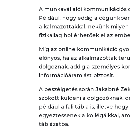
A munkavállalói kommunikációs cs
Például, hogy eddig a cégünkben
alkalmazottakkal, nekünk milyen
fizikailag hol érhetőek el az emb
Míg az online kommunikáció gyor
előnyös, ha az alkalmazottak ter
dolgoznak, addig a személyes k
információáramlást biztosít.
A beszélgetés során Jakabné Zek
szokott küldeni a dolgozóknak, 
például a fali tábla is, illetve h
egyeztessenek a kollégáikkal, am
táblázatba.