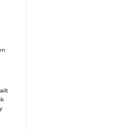
en
ilt
ik
y