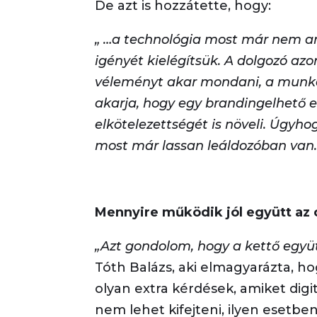
De azt is hozzátette, hogy:
„ …a technológia most már nem a
igényét kielégítsük. A dolgozó azo
véleményt akar mondani, a munkál
akarja, hogy egy brandingelhető 
elkötelezettségét is növeli. Úgy
most már lassan leáldozóban van.
Mennyire működik jól együtt az 
„Azt gondolom, hogy a kettő együt
Tóth Balázs, aki elmagyarázta, h
olyan extra kérdések, amiket di
nem lehet kifejteni, ilyen esetbe