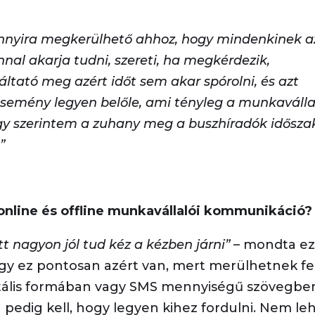
nnyira megkerülhető ahhoz, hogy mindenkinek a
nnal akarja tudni, szereti, ha megkérdezik,
tató meg azért időt sem akar spórolni, és azt
esemény legyen belőle, ami tényleg a munkaválla
hogy szerintem a zuhany meg a buszhíradók idősza
”
online és offline munkavállalói kommunikáció?
t nagyon jól tud kéz a kézben járni”
– mondta ez
ogy ez pontosan azért van, mert merülhetnek fe
gitális formában vagy SMS mennyiségű szövegbe
n pedig kell, hogy legyen kihez fordulni. Nem le