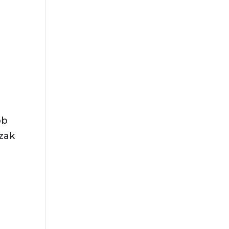
bb
zak