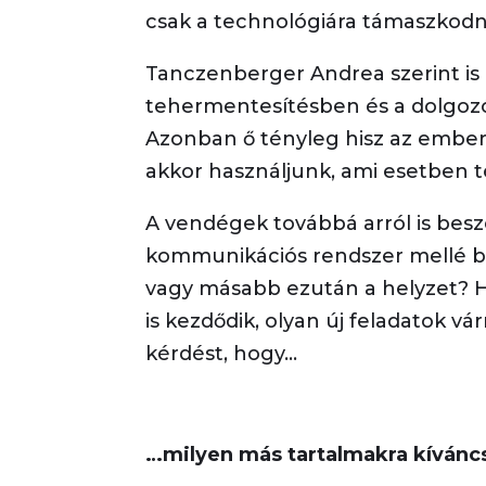
csak a technológiára támaszkodni,
Tanczenberger Andrea szerint is a
tehermentesítésben és a dolgozó
Azonban ő tényleg hisz az ember
akkor használjunk, ami esetben t
A vendégek továbbá arról is besz
kommunikációs rendszer mellé be
vagy másabb ezután a helyzet? H
is kezdődik, olyan új feladatok vá
kérdést, hogy…
…milyen más tartalmakra kívánc