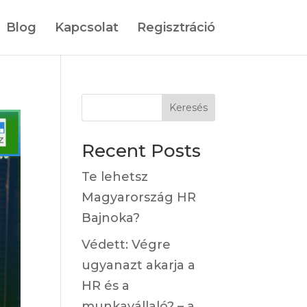
Blog
Kapcsolat
Regisztráció
Keresés
Recent Posts
Te lehetsz
Magyarország HR
Bajnoka?
Védett: Végre
ugyanazt akarja a
HR és a
munkavállaló? – a