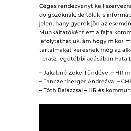
Céges rendezvényt kell szervezni,
dolgozóknak, de tőlük is informác
jelen, hány gyerek jön az eseményr
Munkáltatóként ezt a fajta komm
lefolytathatjuk, ám hogy mikor m
tartalmakat keresnek még az alka
Terasz legutóbbi adásában Fata 
– Jakabné Zeke Tündével – HR man
– Tanczenberger Andreával – CHE
– Tóth Balázzsal – HR és kommunik