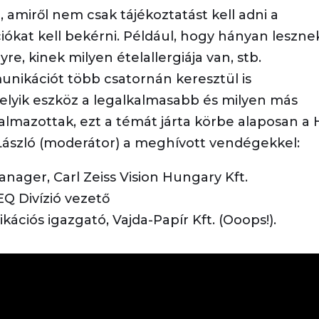
 amiről nem csak tájékoztatást kell adni a
iókat kell bekérni. Például, hogy hányan leszne
e, kinek milyen ételallergiája van, stb.
unikációt több csatornán keresztül is
elyik eszköz a legalkalmasabb és milyen más
lmazottak, ezt a témát járta körbe alaposan a
László (moderátor) a meghívott vendégekkel:
ager, Carl Zeiss Vision Hungary Kft.
Q Divízió vezető
ációs igazgató, Vajda-Papír Kft. (Ooops!).