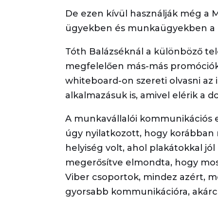
De ezen kívül használják még a M
ügyekben és munkaügyekben a M
Tóth Balázséknál a különböző tel
megfelelően más-más promóciókat
whiteboard-on szereti olvasni az
alkalmazásuk is, amivel elérik a d
A munkavállalói kommunikációs 
úgy nyilatkozott, hogy korábban 
helyiség volt, ahol plakátokkal j
megerősítve elmondta, hogy mos
Viber csoportok, mindez azért, m
gyorsabb kommunikációra, akárc