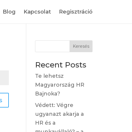
Blog
Kapcsolat
Regisztráció
Keresés
Recent Posts
Te lehetsz
Magyarország HR
Bajnoka?
s
Védett: Végre
ugyanazt akarja a
HR és a
munkavállaló? – a