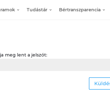
gramok
Tudástár
Bértranszparencia
 meg lent a jelszót:
Küldé