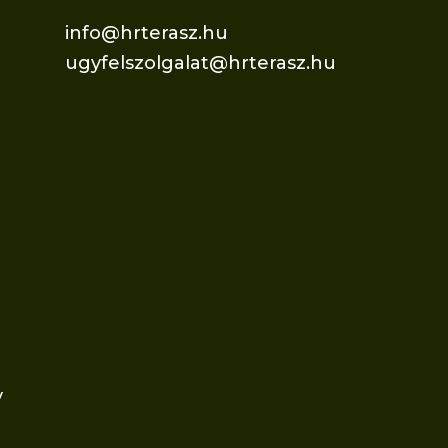
info@hrterasz.hu
ugyfelszolgalat@hrterasz.hu
v