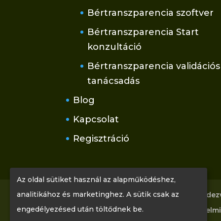
Bértranszparencia szoftver
Bértranszparencia Start
konzultáció
Bértranszparencia validációs
tanácsadás
Blog
Kapcsolat
Regisztráció
Az oldal sütiket használ az alapműködéshez,
analitikához és marketinghez. A sütik csak az
Főoldal
Tudástár
Rólunk
Rendez
engedélyezésed után töltődnek be.
Kapcsolat
Regisztráció
Adatvédelmi