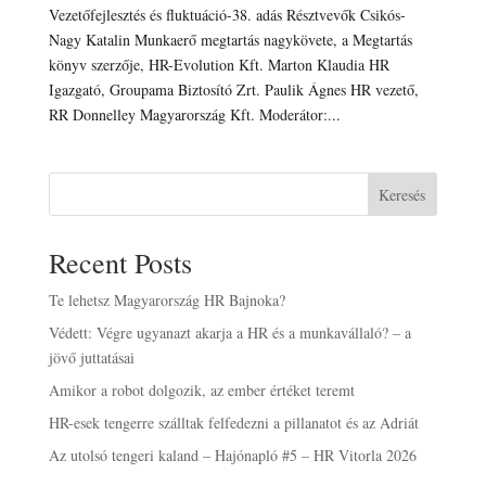
Vezetőfejlesztés és fluktuáció-38. adás Résztvevők Csikós-
Nagy Katalin Munkaerő megtartás nagykövete, a Megtartás
könyv szerzője, HR-Evolution Kft. Marton Klaudia HR
Igazgató, Groupama Biztosító Zrt. Paulik Ágnes HR vezető,
RR Donnelley Magyarország Kft. Moderátor:...
Keresés
Recent Posts
Te lehetsz Magyarország HR Bajnoka?
Védett: Végre ugyanazt akarja a HR és a munkavállaló? – a
jövő juttatásai
Amikor a robot dolgozik, az ember értéket teremt
HR-esek tengerre szálltak felfedezni a pillanatot és az Adriát
Az utolsó tengeri kaland – Hajónapló #5 – HR Vitorla 2026