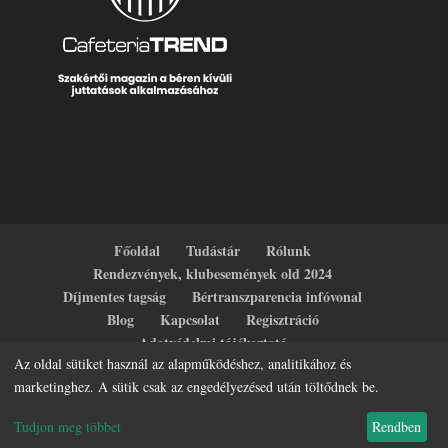
Főoldal
Tudástár
Rólunk
Rendezvények, klubesemények old 2024
Díjmentes tagság
Bértranszparencia infóvonal
Blog
Kapcsolat
Regisztráció
Adatvédelmi tájékoztató
Az oldal sütiket használ az alapműködéshez, analitikához és
marketinghez. A sütik csak az engedélyezésed után töltődnek be.
Tudjon meg többet
Rendben
HR Terasz - Minden jog fenntartva.