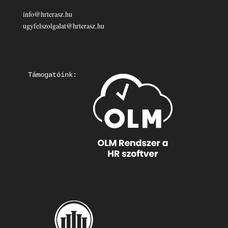
info@hrterasz.hu
ugyfelszolgalat@hrterasz.hu
Támogatóink: